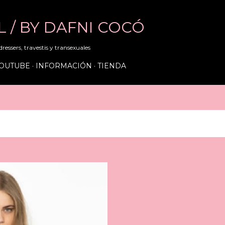
Ir al contenido principal
RL / BY DAFNI COCÓ
ressers, travestis y transexuales
OUTUBE
INFORMACIÓN
TIENDA
, 2015