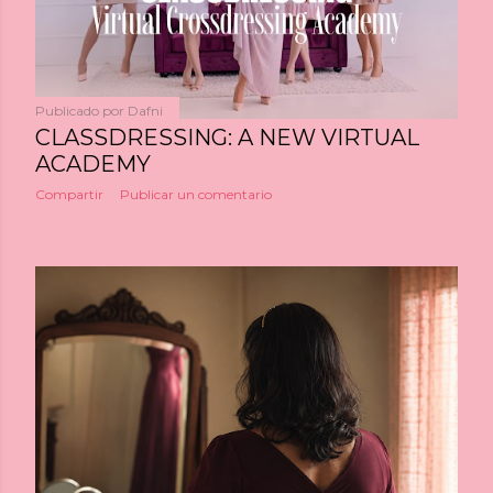
espacio no es solo mío, es nuestro. Por ello volvemos a
relanzarlo. Un lugar donde todo el mundo es
bienvenido, donde podáis compartir vuestras historias
y aprender...
Publicado por
Dafni
CLASSDRESSING: A NEW VIRTUAL
ACADEMY
Compartir
Publicar un comentario