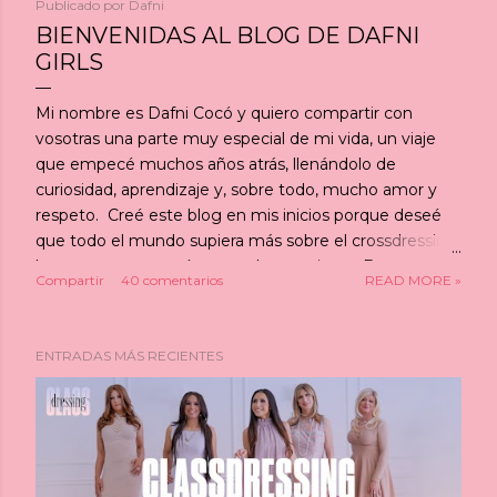
Publicado por
Dafni
BIENVENIDAS AL BLOG DE DAFNI
GIRLS
Mi nombre es Dafni Cocó y quiero compartir con
vosotras una parte muy especial de mi vida, un viaje
que empecé muchos años atrás, llenándolo de
curiosidad, aprendizaje y, sobre todo, mucho amor y
respeto. Creé este blog en mis inicios porque deseé
que todo el mundo supiera más sobre el crossdressing,
las personas transgénero y el travestismo. Este espacio
Compartir
40 comentarios
READ MORE »
fue, es y será un lugar para aprender juntas y construir
una comunidad inclusiva y empática. Siempre sentí
una fascinación por la diversidad en la expresión de
ENTRADAS MÁS RECIENTES
género. Cada persona tiene una historia única, una
forma singular de expresar su identidad y de mostrarse
al mundo. Sé que hay mucho por descubrir y
entender y quiero que este blog sea un refugio seguro
para todas las que buscan respuestas, inspiración o
simplemente un lugar donde sentirse aceptadas. Este