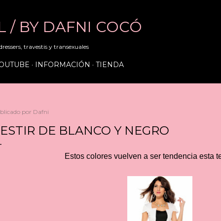
Ir al contenido principal
RL / BY DAFNI COCÓ
ressers, travestis y transexuales
OUTUBE
INFORMACIÓN
TIENDA
blicado por
Dafni
ESTIR DE BLANCO Y NEGRO
Estos colores vuelven a ser tendencia esta 