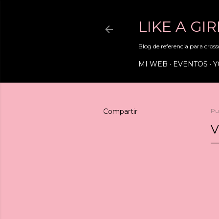
LIKE A GI
Blog de referencia para crossd
MI WEB
EVENTOS
Y
Compartir
Pu
V