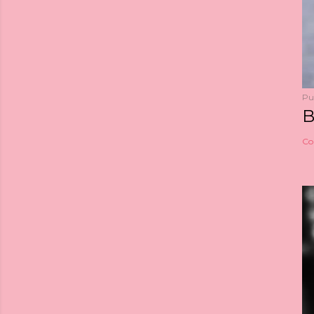
Pu
B
Co