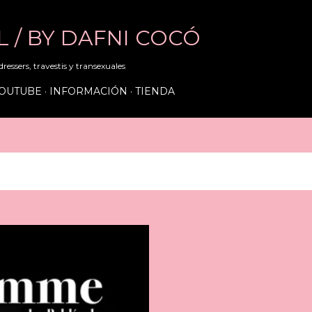
Ir al contenido principal
RL / BY DAFNI COCÓ
ressers, travestis y transexuales
OUTUBE
INFORMACIÓN
TIENDA
2016