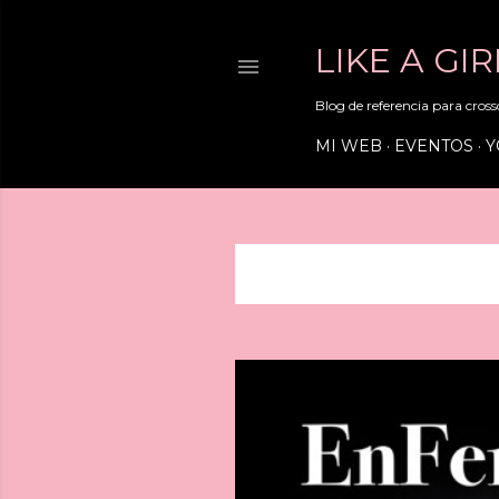
LIKE A GI
Blog de referencia para crossd
MI WEB
EVENTOS
Y
Mostrando entradas de marzo, 
E
n
t
r
a
d