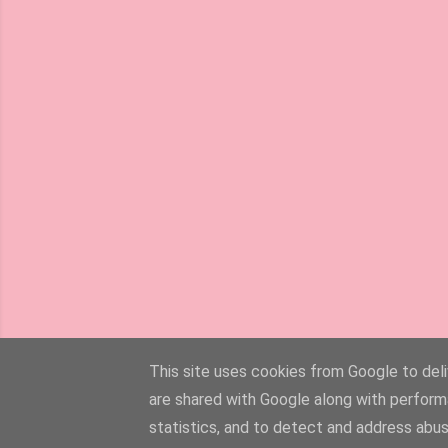
This site uses cookies from Google to deliv
are shared with Google along with perform
statistics, and to detect and address abus