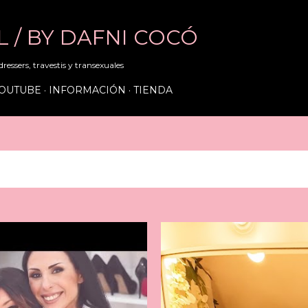
Ir al contenido principal
RL / BY DAFNI COCÓ
ressers, travestis y transexuales
OUTUBE
INFORMACIÓN
TIENDA
, 2024