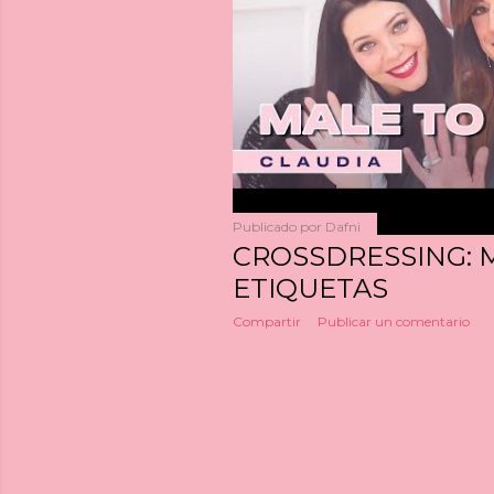
a
s
Publicado por
Dafni
CROSSDRESSING: M
ETIQUETAS
Compartir
Publicar un comentario