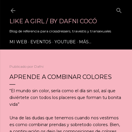
Ir al contenido principal
LIKE A GIRL / BY DAFNI COCÓ
Blog de referencia para crossdressers, travestis y transexuales
MI WEB
EVENTOS
YOUTUBE
MÁS…
Publicado por
Dafni
APRENDE A COMBINAR COLORES
“El mundo sin color, sería como el día sin sol, así que
diviértete con todos los placeres que forman tu bonita
vida”
Una de las dudas que tenemos cuando nos vestimos
es como combinar prendas y sobretodo colores. Bien,
a continuación os dejo las composiciones de colores