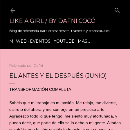
Ir al contenido principal
LIKE A GIRL / BY DAFNI COCÓ
Blog de referencia para crossdressers, travestis y transexuales
MI WEB
EVENTOS
YOUTUBE
MÁS…
Publicado por
Dafni
EL ANTES Y EL DESPUÉS (JUNIO)
TRANSFORMACIÓN COMPLETA
Sabéis que mi trabajo es mi pasión. Me relajo, me divierte,
disfruto del ahora y me sumerjo en un precioso arte.
Agradezco todo lo que tengo, me siento muy afortunada, y
puedo decir, que parte de ello se lo debo a mi gente. A todas
vosotr@s que hacéis posible todo esto, y por supuesto a