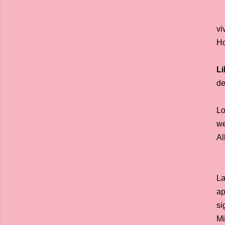
vi
Ho
Li
de
Lo
we
Al
La
ap
si
Mi