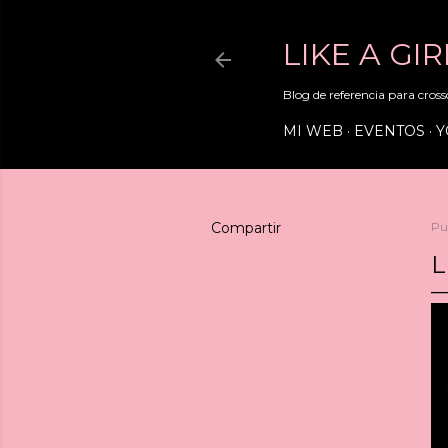
LIKE A GI
Blog de referencia para crossd
MI WEB
EVENTOS
Y
Compartir
Pu
L