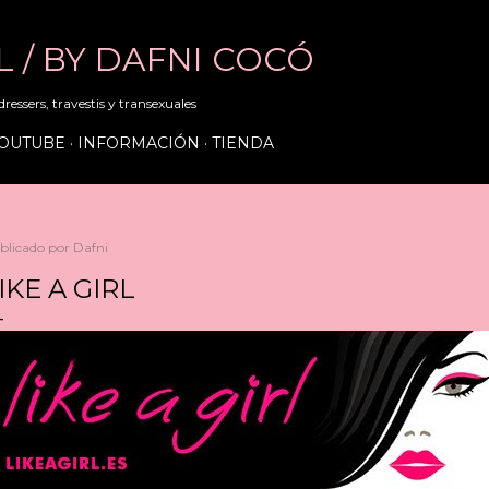
Ir al contenido principal
RL / BY DAFNI COCÓ
ressers, travestis y transexuales
OUTUBE
INFORMACIÓN
TIENDA
blicado por
Dafni
IKE A GIRL