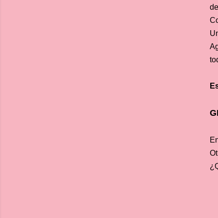
de
Co
Un
Ag
to
Es
G
En
Ot
¿Q