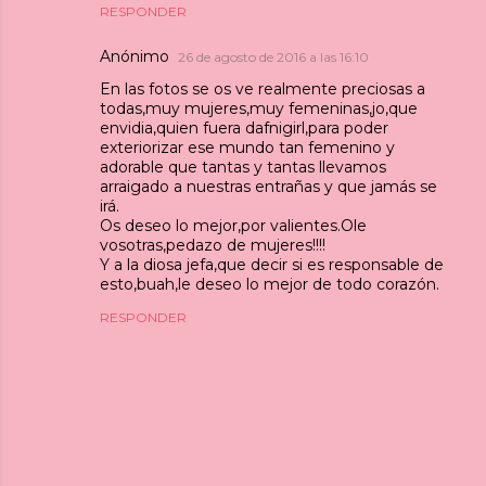
RESPONDER
Anónimo
26 de agosto de 2016 a las 16:10
En las fotos se os ve realmente preciosas a
todas,muy mujeres,muy femeninas,jo,que
envidia,quien fuera dafnigirl,para poder
exteriorizar ese mundo tan femenino y
adorable que tantas y tantas llevamos
arraigado a nuestras entrañas y que jamás se
irá.
Os deseo lo mejor,por valientes.Ole
vosotras,pedazo de mujeres!!!!
Y a la diosa jefa,que decir si es responsable de
esto,buah,le deseo lo mejor de todo corazón.
RESPONDER