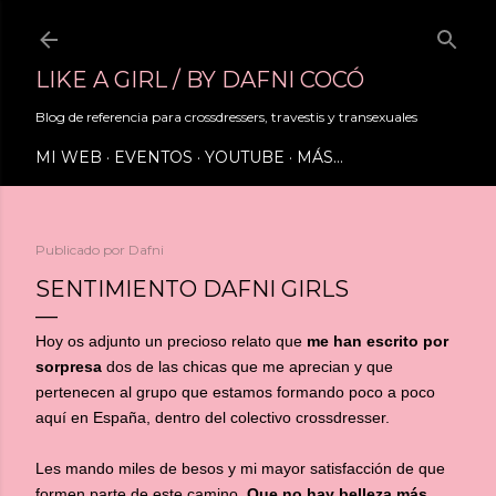
Ir al contenido principal
LIKE A GIRL / BY DAFNI COCÓ
Blog de referencia para crossdressers, travestis y transexuales
MI WEB
EVENTOS
YOUTUBE
MÁS…
Publicado por
Dafni
SENTIMIENTO DAFNI GIRLS
Hoy os adjunto un precioso relato que
me han escrito por
sorpresa
dos de las chicas que me aprecian y que
pertenecen al grupo que estamos formando poco a poco
aquí en España, dentro del colectivo crossdresser.
Les mando miles de besos y mi mayor satisfacción de que
formen parte de este camino.
Que no hay belleza más