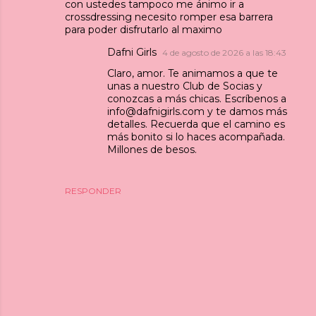
con ustedes tampoco me ánimo ir a
crossdressing necesito romper esa barrera
para poder disfrutarlo al maximo
Dafni Girls
4 de agosto de 2026 a las 18:43
Claro, amor. Te animamos a que te
unas a nuestro Club de Socias y
conozcas a más chicas. Escríbenos a
info@dafnigirls.com y te damos más
detalles. Recuerda que el camino es
más bonito si lo haces acompañada.
Millones de besos.
RESPONDER