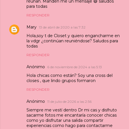
reúnan. Manden me un mensaje 😄 saludos
para todas
RESPONDER
Mary
13 de abril de 2020 a las 7:32
Hola,soy t de Closet y quiero engancharme en
la vdgr ¿continúan reuniéndose? Saludos para
todas
RESPONDER
Anónimo
6 de noviembre de 2024 a las 5:13
Hola chicas como están? Soy una cross del
closes , que lindo grupos formaron
RESPONDER
Anónimo
11 de julio de 2026 a las 2:56
Siempre me vestí dentro Dr mi cas y disfruto
sacarme fotos me encantaría conocer chicas
como yo disfrutar una salida compartir
experiencias como hago para contactarme