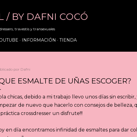
Ir al contenido principal
RL / BY DAFNI COCÓ
ressers, travestis y transexuales
OUTUBE
INFORMACIÓN
TIENDA
blicado por
Dafni
QUE ESMALTE DE UÑAS ESCOGER?
la chicas, debido a mi trabajo llevo unos días sin escribi
mpezar de nuevo que hacerlo con consejos de belleza, 
 práctica crossdresser un disfrute!!!
y en día encontramos infinidad de esmaltes para dar col