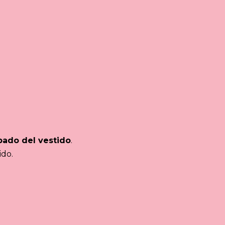
pado del vestido
.
ido.