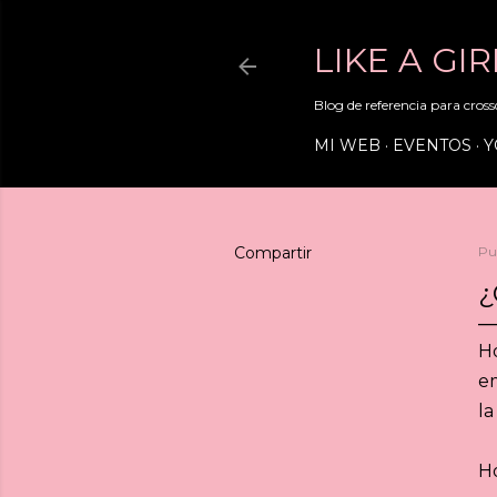
LIKE A GI
Blog de referencia para crossd
MI WEB
EVENTOS
Y
Compartir
Pu
¿
Ho
e
la
Ho