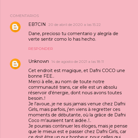
COMENTARIOS
EB7CIN
20 de abril de 2020 a las 15:22
Dane, precioso tu comentario y alegría de
verte sentir como lo has hecho.
RESPONDER
Unknown
14 de agosto de 2021 a las 18:11
Cet endroit est magique, et Dafni COCO une
bonne FEE..
Merci à elle, au nom de toute notre
communauté trans, car elle est un absolu
réservoir d'énergie, dont nous avons toutes
besoin..!
Je l'avoue, je ne suis jamais venue chez Dafni
Girls, mais parfois, j'en viens à regretter ces
moments de débutante, où la grâce de Dafni
Coco m'auraient tant aidée..!..
Je pourrais continuer les éloges, mais je pense
que le mieux est e passer chez Dafni Girls, car
ce doit être un pur bonheur, pour celles qui