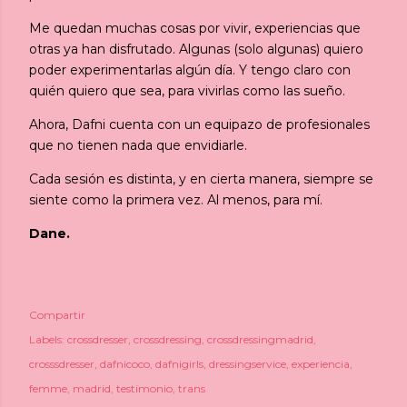
Me quedan muchas cosas por vivir, experiencias que
otras ya han disfrutado. Algunas (solo algunas) quiero
poder experimentarlas algún día. Y tengo claro con
quién quiero que sea, para vivirlas como las sueño.
Ahora, Dafni cuenta con un equipazo de profesionales
que no tienen nada que envidiarle.
Cada sesión es distinta, y en cierta manera, siempre se
siente como la primera vez. Al menos, para mí.
Dane.
Compartir
Labels:
crossdresser
crossdressing
crossdressingmadrid
crosssdresser
dafnicoco
dafnigirls
dressingservice
experiencia
femme
madrid
testimonio
trans