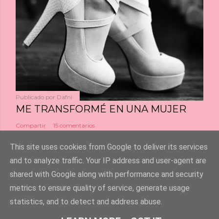
Publicado por
Dafni
ME TRANSFORMÉ EN UNA MUJER
Compartir
15 comentarios
This site uses cookies from Google to deliver its services
and to analyze traffic. Your IP address and user-agent are
shared with Google along with performance and security
Con la tecnología de Blogger
metrics to ensure quality of service, generate usage
statistics, and to detect and address abuse.
Escríbeme un mail a : info@dafnigirls.com