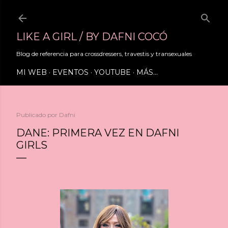
Ir al contenido principal
LIKE A GIRL / BY DAFNI COCÓ
Blog de referencia para crossdressers, travestis y transexuales
MI WEB
EVENTOS
YOUTUBE
MÁS…
Publicado por
Dafni
DANE: PRIMERA VEZ EN DAFNI
GIRLS