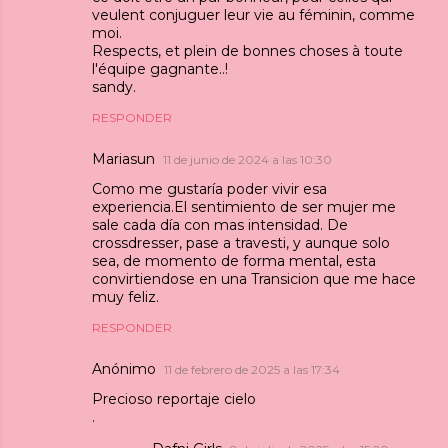
veulent conjuguer leur vie au féminin, comme
moi.
Respects, et plein de bonnes choses à toute
l'équipe gagnante..!
sandy.
RESPONDER
Mariasun
11 de junio de 2024 a las 10:30
Como me gustaría poder vivir esa
experiencia.El sentimiento de ser mujer me
sale cada día con mas intensidad. De
crossdresser, pase a travesti, y aunque solo
sea, de momento de forma mental, esta
convirtiendose en una Transicion que me hace
muy feliz.
RESPONDER
Anónimo
11 de febrero de 2025 a las 17:34
Precioso reportaje cielo
.