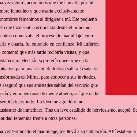
a vez dentro, acordamos que me llamaría por mi
mbre femenino y que usaría exclusivamente
onombres femeninos al dirigirse a mí. Ese pequeño
sto me hizo sentir reconocida desde el principio.
entras comenzaba el proceso de maquillaje, entre
arla y charla, fui entrando en confianza. Mi anfitrión
 comentó que más tarde recibiría visitas, y que
edaba a mi elección si prefería quedarme en la
bitación para una sesión de fotos o salir a la sala, ya
ansformada en Mirna, para conocer a sus invitados.
 aseguró que sus amistades sabían del servicio que
recía y eran personas de mente abierta, así que nadie
 sentiría incómodo. La idea me agradó y me
tusiasmó de inmediato. Tras un leve estallido de nerviosismo, acepté. S
entidad femenina frente a otras personas.
a vez terminado el maquillaje, me llevó a su habitación. Allí estaban la