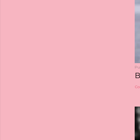
Pu
B
Co