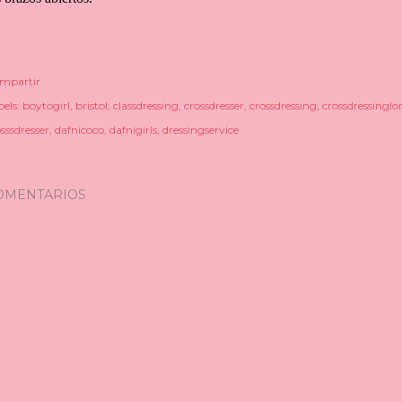
mpartir
els:
boytogirl
bristol
classdressing
crossdresser
crossdressing
crossdressingl
sssdresser
dafnicoco
dafnigirls
dressingservice
OMENTARIOS