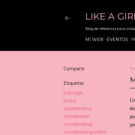
LIKE A GI
Blog de referencia para crossd
MI WEB
EVENTOS
Y
Compartir
Pu
M
Etiquetas
boytogirl
Un
bristol
classdressing
de
crossdresser
pu
crossdressing
pr
crossdressinglondon