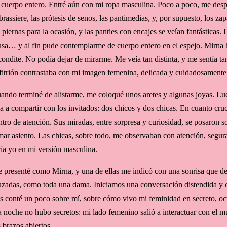
 cuerpo entero. Entré aún con mi ropa masculina. Poco a poco, me desp
 brassiere, las prótesis de senos, las pantimedias, y, por supuesto, los z
s piernas para la ocasión, y las panties con encajes se veían fantásticas. D
usa… y al fin pude contemplarme de cuerpo entero en el espejo. Mirna 
condite. No podía dejar de mirarme. Me veía tan distinta, y me sentía tan
fitrión contrastaba con mi imagen femenina, delicada y cuidadosamente 
ando terminé de alistarme, me coloqué unos aretes y algunas joyas. Lue
la a compartir con los invitados: dos chicos y dos chicas. En cuanto cruc
ntro de atención. Sus miradas, entre sorpresa y curiosidad, se posaron s
mar asiento. Las chicas, sobre todo, me observaban con atención, segu
ría yo en mi versión masculina.
 presenté como Mirna, y una de ellas me indicó con una sonrisa que de
uzadas, como toda una dama. Iniciamos una conversación distendida y 
s conté un poco sobre mí, sobre cómo vivo mi feminidad en secreto, ocu
a noche no hubo secretos: mi lado femenino salió a interactuar con el 
s brazos abiertos.