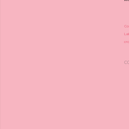
Co
Lab
cro
C