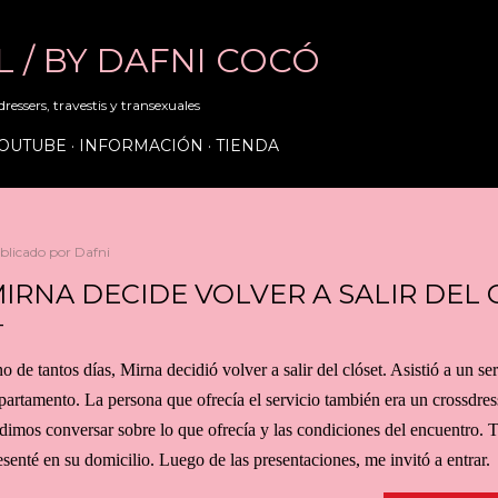
Ir al contenido principal
RL / BY DAFNI COCÓ
ressers, travestis y transexuales
OUTUBE
INFORMACIÓN
TIENDA
blicado por
Dafni
IRNA DECIDE VOLVER A SALIR DEL
o de tantos días, Mirna decidió volver a salir del clóset. Asistió a un se
partamento. La persona que ofrecía el servicio también era un crossdress
dimos conversar sobre lo que ofrecía y las condiciones del encuentro. Tr
esenté en su domicilio. Luego de las presentaciones, me invitó a entrar.