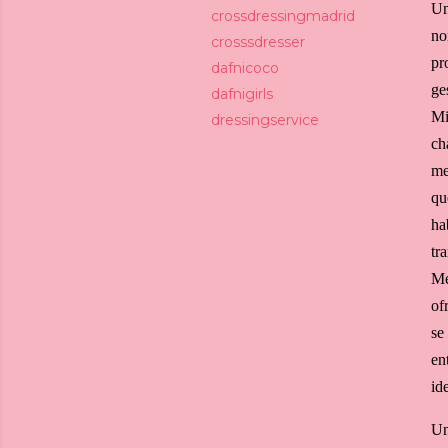
Un
crossdressingmadrid
no
crosssdresser
pr
dafnicoco
ge
dafnigirls
Mi
dressingservice
ch
me
qu
ha
tr
Me
of
se
en
id
Un