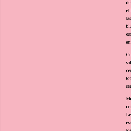
de
el
la
bl
es
an
Cu
sa
ce
to
se
Me
cr
Le
es
lo