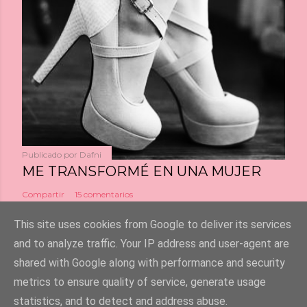
Publicado por
Dafni
ME TRANSFORMÉ EN UNA MUJER
Compartir
15 comentarios
This site uses cookies from Google to deliver its services
and to analyze traffic. Your IP address and user-agent are
shared with Google along with performance and security
Con la tecnología de Blogger
metrics to ensure quality of service, generate usage
statistics, and to detect and address abuse.
Escríbeme un mail a : info@dafnigirls.com