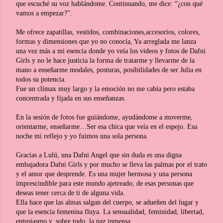
que escuché su voz hablándome. Continuando, me dice: “¿con qué
vamos a empezar?”.
Me ofrece zapatillas, vestidos, combinaciones,accesorios, colores,
formas y dimensiones que yo no conocía, Ya arreglada me lanza
una vez más a mi esencia donde yo veía los videos y fotos de Dafni
Girls y no le hace justicia la forma de tratarme y llevarme de la
mano a enseñarme modales, posturas, posibilidades de ser Julia en
todos su potencia.
Fue un clímax muy largo y la emoción no me cabía pero estaba
concentrada y fijada en sus enseñanzas.
En la sesión de fotos fue guiándome, ayudándome a moverme,
orientarme, enseñarme…Ser esa chica que veía en el espejo. Esa
noche mi reflejo y yo fuimos una sola persona.
Gracias a Lulú, una Dafni Angel que sin duda es una digna
embajadora Dafni Girls y por mucho se lleva las palmas por el trato
y el amor que desprende. Es una mujer hermosa y una persona
imprescindible para este mundo ajetreado, de esas personas que
deseas tener cerca de ti de alguna vida.
Ella hace que las almas salgan del cuerpo, se adueñen del lugar y
que la esencia femenina fluya. La sensualidad, feminidad, libertad,
entusiasmo y, sobre todo, la paz inmensa.