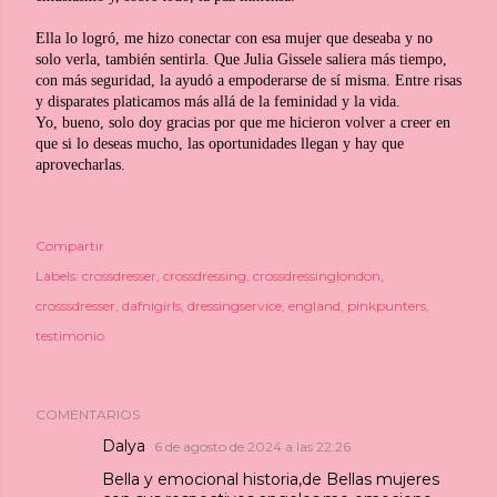
Ella lo logró, me hizo conectar con esa mujer que deseaba y no
solo verla, también sentirla. Que Julia Gissele saliera más tiempo,
con más seguridad, la ayudó a empoderarse de sí misma. Entre risas
y disparates platicamos más allá de la feminidad y la vida.
Yo, bueno, solo doy gracias por que me hicieron volver a creer en
que si lo deseas mucho, las oportunidades llegan y hay que
aprovecharlas.
Compartir
Labels:
crossdresser
crossdressing
crossdressinglondon
crosssdresser
dafnigirls
dressingservice
england
pinkpunters
testimonio
COMENTARIOS
Dalya
6 de agosto de 2024 a las 22:26
Bella y emocional historia,de Bellas mujeres