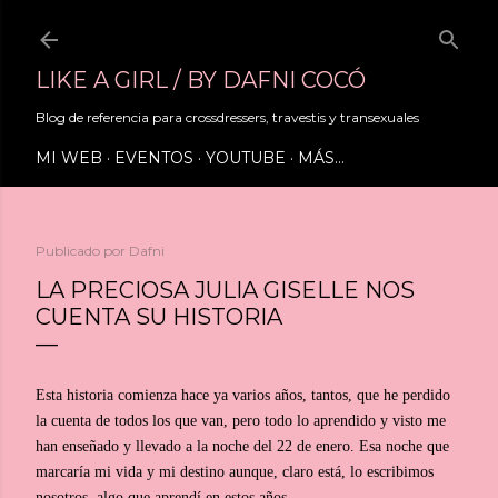
Ir al contenido principal
LIKE A GIRL / BY DAFNI COCÓ
Blog de referencia para crossdressers, travestis y transexuales
MI WEB
EVENTOS
YOUTUBE
MÁS…
Publicado por
Dafni
LA PRECIOSA JULIA GISELLE NOS
CUENTA SU HISTORIA
Esta historia comienza hace ya varios años, tantos, que he perdido
la cuenta de todos los que van, pero todo lo aprendido y visto me
han enseñado y llevado a la noche del 22 de enero. Esa noche que
marcaría mi vida y mi destino aunque, claro está, lo escribimos
nosotros, algo que aprendí en estos años.