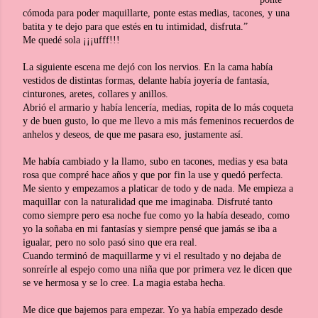
cómoda para poder maquillarte, ponte estas medias, tacones, y una
batita y te dejo para que estés en tu intimidad, disfruta.”
Me quedé sola ¡¡¡ufff!!!
La siguiente escena me dejó con los nervios. En la cama había
vestidos de distintas formas, delante había joyería de fantasía,
cinturones, aretes, collares y anillos.
Abrió el armario y había lencería, medias, ropita de lo más coqueta
y de buen gusto, lo que me llevo a mis más femeninos recuerdos de
anhelos y deseos, de que me pasara eso, justamente así.
Me había cambiado y la llamo, subo en tacones, medias y esa bata
rosa que compré hace años y que por fin la use y quedó perfecta.
Me siento y empezamos a platicar de todo y de nada. Me empieza a
maquillar con la naturalidad que me imaginaba. Disfruté tanto
como siempre pero esa noche fue como yo la había deseado, como
yo la soñaba en mi fantasías y siempre pensé que jamás se iba a
igualar, pero no solo pasó sino que era real.
Cuando terminó de maquillarme y vi el resultado y no dejaba de
sonreírle al espejo como una niña que por primera vez le dicen que
se ve hermosa y se lo cree. La magia estaba hecha.
Me dice que bajemos para empezar. Yo ya había empezado desde