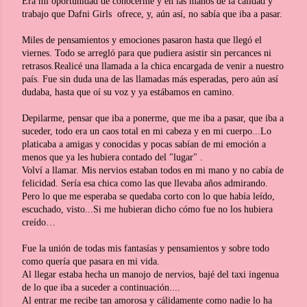
Era mi oportunidad de conocerme y en las manos de la calidad y
trabajo que Dafni Girls ofrece, y, aún así, no sabía que iba a pasar.
Miles de pensamientos y emociones pasaron hasta que llegó el
viernes. Todo se arregló para que pudiera asistir sin percances ni
retrasos.Realicé una llamada a la chica encargada de venir a nuestro
país. Fue sin duda una de las llamadas más esperadas, pero aún así
dudaba, hasta que oí su voz y ya estábamos en camino.
Depilarme, pensar que iba a ponerme, que me iba a pasar, que iba a
suceder, todo era un caos total en mi cabeza y en mi cuerpo...Lo
platicaba a amigas y conocidas y pocas sabían de mi emoción a
menos que ya les hubiera contado del "lugar" .
Volví a llamar. Mis nervios estaban todos en mi mano y no cabía de
felicidad. Sería esa chica como las que llevaba años admirando.
Pero lo que me esperaba se quedaba corto con lo que había leído,
escuchado, visto...Si me hubieran dicho cómo fue no los hubiera
creído…
Fue la unión de todas mis fantasías y pensamientos y sobre todo
como quería que pasara en mi vida.
Al llegar estaba hecha un manojo de nervios, bajé del taxi ingenua
de lo que iba a suceder a continuación....
Al entrar me recibe tan amorosa y cálidamente como nadie lo ha