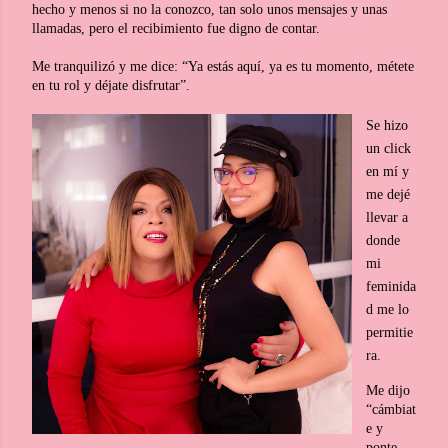
hecho y menos si no la conozco, tan solo unos mensajes y unas
llamadas, pero el recibimiento fue digno de contar.
Me tranquilizó y me dice: “Ya estás aquí, ya es tu momento, métete
en tu rol y déjate disfrutar”.
Se hizo
un click
en mí y
me dejé
llevar a
donde
mi
feminida
d me lo
permitie
ra.
Me dijo
“cámbiat
e y
ponte