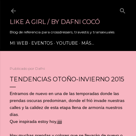
Ir al contenido principal
LIKE A GIRL / BY DAFNI COCÓ
Blog de referencia para crossdressers, travestis y transexuales
MI WEB
EVENTOS
YOUTUBE
MÁS…
Publicado por
Dafni
TENDENCIAS OTOÑO-INVIERNO 2015
Entramos de nuevo en una de las temporadas donde las
prendas oscuras predominan, donde el frió invade nuestras
calles y la calidez de esta etapa llena de armonía nuestros
días.
Que inspirada estoy hoy,jjjjj
Hay muchas prendas y colores que se llevarán de nuevo o