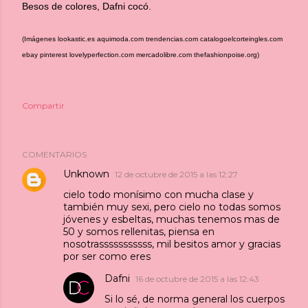
Besos de colores, Dafni cocó.
(Imágenes lookastic.es aquimoda.com trendencias.com catalogoelcorteingles.com
ebay pinterest lovelyperfection.com mercadolibre.com thefashionpoise.org)
Compartir
COMENTARIOS
Unknown
12 de octubre de 2015 a las 12:27
cielo todo monísimo con mucha clase y
también muy sexi, pero cielo no todas somos
jóvenes y esbeltas, muchas tenemos mas de
50 y somos rellenitas, piensa en
nosotrasssssssssss, mil besitos amor y gracias
por ser como eres
Dafni
16 de octubre de 2015 a las 12:43
Si lo sé, de norma general los cuerpos