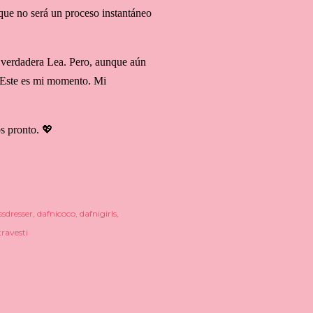
 que no será un proceso instantáneo
 verdadera Lea. Pero, aunque aún
 Este es mi momento. Mi
os pronto. 💖
ssdresser
dafnicoco
dafnigirls
travesti