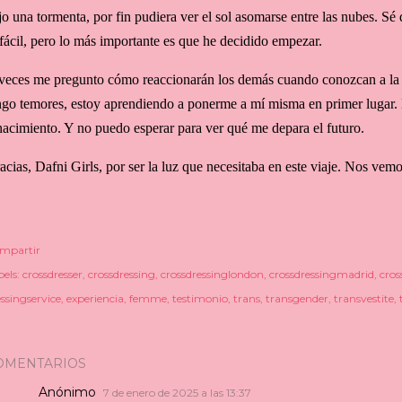
jo una tormenta, por fin pudiera ver el sol asomarse entre las nubes. Sé
 fácil, pero lo más importante es que he decidido empezar.
veces me pregunto cómo reaccionarán los demás cuando conozcan a la
ngo temores, estoy aprendiendo a ponerme a mí misma en primer lugar.
nacimiento. Y no puedo esperar para ver qué me depara el futuro.
acias, Dafni Girls, por ser la luz que necesitaba en este viaje. Nos vem
mpartir
els:
crossdresser
crossdressing
crossdressinglondon
crossdressingmadrid
cros
ssingservice
experiencia
femme
testimonio
trans
transgender
transvestite
OMENTARIOS
Anónimo
7 de enero de 2025 a las 13:37