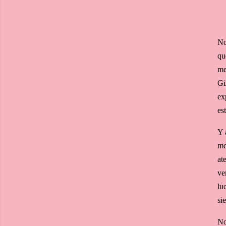
No
qu
me
Gi
ex
es
Y 
me
at
ve
lu
si
No