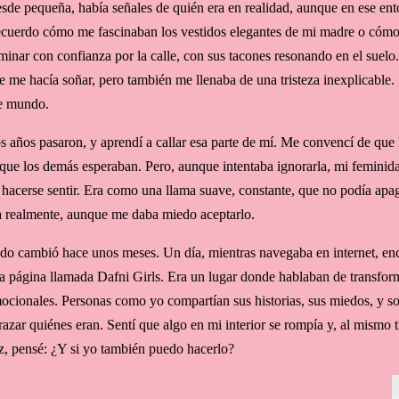
sde pequeña, había señales de quién era en realidad, aunque en ese ento
cuerdo cómo me fascinaban los vestidos elegantes de mi madre o cómo m
minar con confianza por la calle, con sus tacones resonando en el suelo
e me hacía soñar, pero también me llenaba de una tristeza inexplicable. 
e mundo.
s años pasaron, y aprendí a callar esa parte de mí. Me convencí de que l
 que los demás esperaban. Pero, aunque intentaba ignorarla, mi femini
 hacerse sentir. Era como una llama suave, constante, que no podía apa
a realmente, aunque me daba miedo aceptarlo.
do cambió hace unos meses. Un día, mientras navegaba en internet, enc
a página llamada Dafni Girls. Era un lugar donde hablaban de transforma
ocionales. Personas como yo compartían sus historias, sus miedos, y sob
razar quiénes eran. Sentí que algo en mi interior se rompía y, al mismo 
z, pensé: ¿Y si yo también puedo hacerlo?