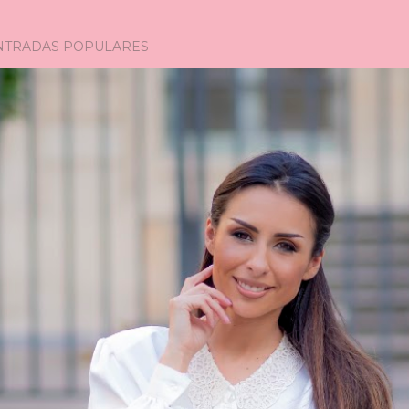
m
NTRADAS POPULARES