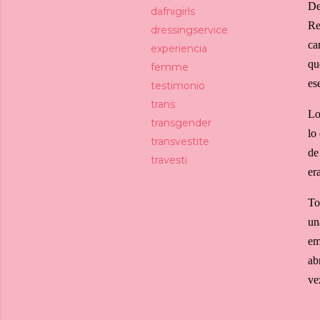
De
dafnigirls
Re
dressingservice
ca
experiencia
qu
femme
es
testimonio
trans
Lo
transgender
lo
transvestite
de
travesti
er
To
un
em
ab
ve