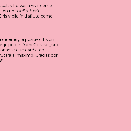
ular. Lo vas a vivir como
as en un sueño. Será
rls y ella. Y disfruta como
 de energía positiva. Es un
equipo de Dafni Girls, seguro
cionante que estés tan
rutará al máximo. Gracias por
💕