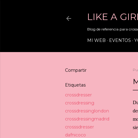
LIKE A GI
Blog de referencia para crossd
MI WEB
EVENTOS
Y
Compartir
Pu
M
Etiquetas
crossdresser
Du
crossdressing
crossdressinglondon
de
crossdressingmadrid
mo
crosssdresser
si
dafnicoco