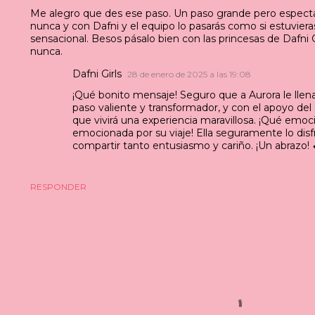
Me alegro que des ese paso. Un paso grande pero espectac
nunca y con Dafni y el equipo lo pasarás como si estuvier
sensacional. Besos pásalo bien con las princesas de Dafni Gi
nunca.
Dafni Girls
28 de enero de 2025 a las 19:08
¡Qué bonito mensaje! Seguro que a Aurora le llena
paso valiente y transformador, y con el apoyo del 
que vivirá una experiencia maravillosa. ¡Qué emo
emocionada por su viaje! Ella seguramente lo disf
compartir tanto entusiasmo y cariño. ¡Un abrazo! 
RESPONDER