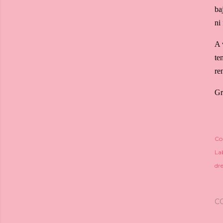
ba
ni
A 
te
re
Gr
Co
Lab
dre
C