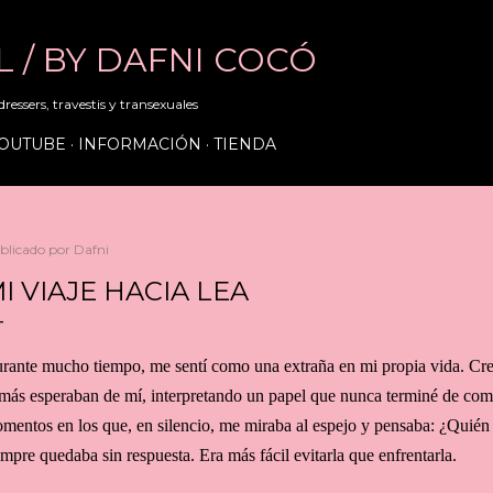
Ir al contenido principal
RL / BY DAFNI COCÓ
ressers, travestis y transexuales
OUTUBE
INFORMACIÓN
TIENDA
blicado por
Dafni
I VIAJE HACIA LEA
rante mucho tiempo, me sentí como una extraña en mi propia vida. Cre
más esperaban de mí, interpretando un papel que nunca terminé de com
mentos en los que, en silencio, me miraba al espejo y pensaba: ¿Quién
empre quedaba sin respuesta. Era más fácil evitarla que enfrentarla.