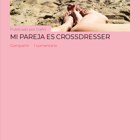
a
s
Publicado por
Dafni
MI PAREJA ES CROSSDRESSER
Compartir
1 comentario