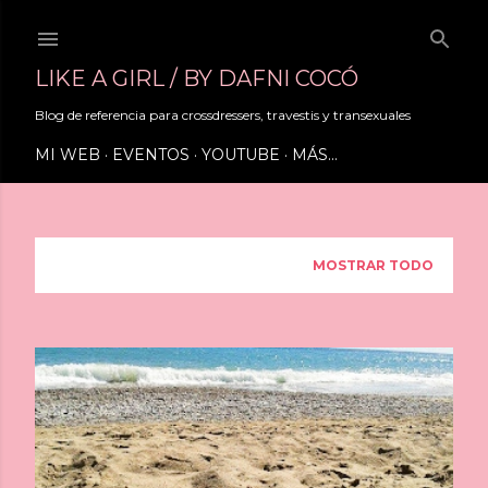
Ir al contenido principal
LIKE A GIRL / BY DAFNI COCÓ
Blog de referencia para crossdressers, travestis y transexuales
MI WEB
EVENTOS
YOUTUBE
MÁS…
Mostrando entradas de septiembre, 2024
MOSTRAR TODO
E
n
t
r
a
d