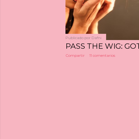
a
s
Publicado por
Dafni
PASS THE WIG: GO
Compartir
11 comentarios