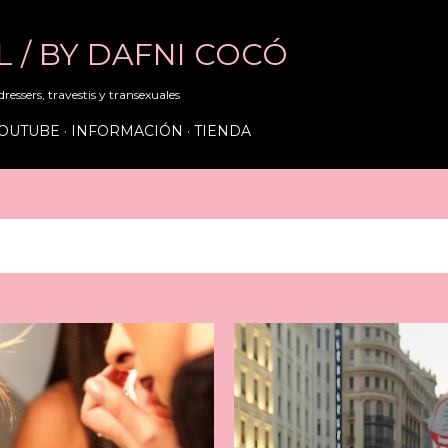
Ir al contenido principal
RL / BY DAFNI COCÓ
ressers, travestis y transexuales
OUTUBE
INFORMACIÓN
TIENDA
 2025