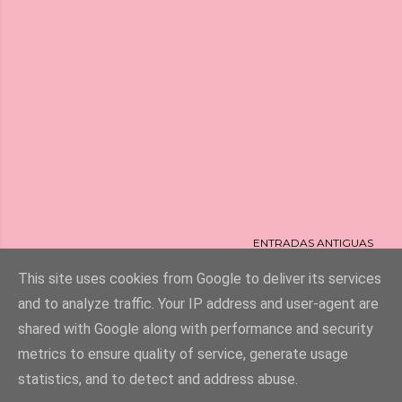
ENTRADAS ANTIGUAS
This site uses cookies from Google to deliver its services
and to analyze traffic. Your IP address and user-agent are
shared with Google along with performance and security
Con la tecnología de Blogger
metrics to ensure quality of service, generate usage
statistics, and to detect and address abuse.
Escríbeme un mail a : info@dafnigirls.com