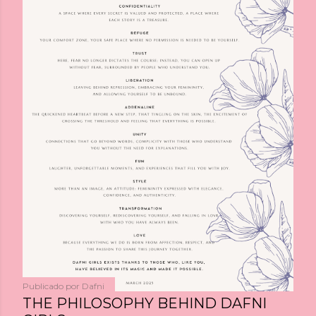
a
s
Publicado por
Dafni
THE PHILOSOPHY BEHIND DAFNI