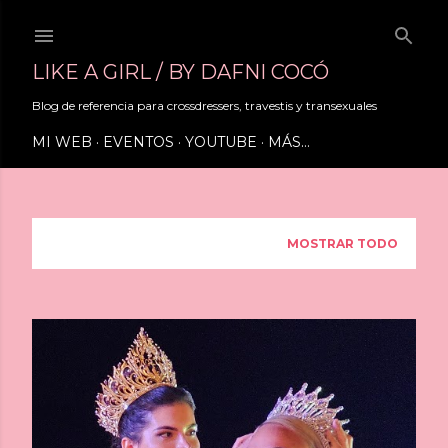
Ir al contenido principal
LIKE A GIRL / BY DAFNI COCÓ
Blog de referencia para crossdressers, travestis y transexuales
MI WEB
EVENTOS
YOUTUBE
MÁS…
Mostrando entradas de abril, 2026
MOSTRAR TODO
E
n
t
r
a
d