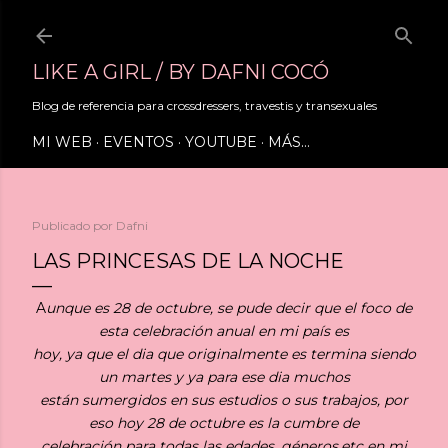
Ir al contenido principal
LIKE A GIRL / BY DAFNI COCÓ
Blog de referencia para crossdressers, travestis y transexuales
MI WEB
EVENTOS
YOUTUBE
MÁS…
Publicado por
Dafni
LAS PRINCESAS DE LA NOCHE
A
unque es 28 de octubre, se pude decir que el foco de
esta celebración anual en mi país es
hoy, ya que el dia que originalmente es termina siendo
un martes y ya para ese dia muchos
están sumergidos en sus estudios o sus trabajos, por
eso hoy 28 de octubre es la cumbre de
celebración para todas las edades, géneros,etc en mi